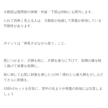
大殿筋は股関節の伸展・外旋・下部は内転にも関与します。
たれて四角く見える人は、大殿筋が短縮して骨盤が前傾している
可能性があります。
ポイントは「伸長させながら使う」こと。
壁につかまり、片脚を前に、片脚を後ろに下げて、前脚の膝を軽
く曲げて体重を前脚に。
前に倒してお尻に刺激を感じたらOK！慣れたら後ろ脚を少し上げ
てさらに刺激を。
10回×2セットを目安に、背中の丸まりや骨盤の前傾には注意しま
しょう